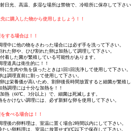
光、高温、多湿な場所は禁物で、冷暗所に保存して下さい
は先に購入した物から使用しましょう！！
理をする場合は！！
調理中に他の物をさわった場合には必ず手を洗って下さい。
割れた卵や、ひび割れた卵は加熱して調理して下さい。
た菌が繁殖している可能性があります。
調理道具は衛生的に！！
肉や魚を扱ったときは1回1回洗浄して使用して下さい。
卵は調理直前に割って使用して下さい。
養価が高いため、割卵後長時間放置すると細菌が繁殖し
加熱調理には十分な加熱を！！
60℃、3分以上）で、細菌は死滅します。
熱をかけない調理には、必ず新鮮な卵を使用して下さい。
理を食べる場合は！！
理後の卵料理は、室温に置く場合2時間以内にして下さい。
たい卵料理は、室温に放置せず8℃以下で保存して下さい。