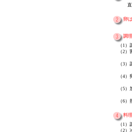
直射日
卵
調
（1）
（2）
付着し
（3）
特に生
（4）
卵は栄
（5）
加熱（
（6）
料
（1）調
（2）冷