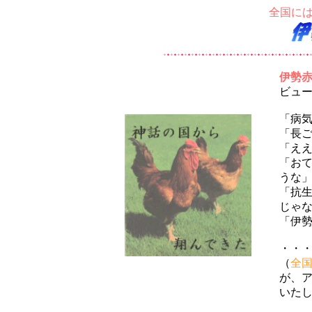
全国に
伊勢
ビュー
「病
「長
「え
「お
うな
「抗
じゃ
「伊
・・
（
全
が、
いた