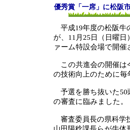
優秀賞「一席」に松阪
平成19年度の松阪牛
が、11月25日（日曜
ァーム特設会場で開催
この共進会の開催は今
の技術向上のために毎
予選を勝ち抜いた50
の審査に臨みました。
審査委員長の県科学技
山田陽稔課長らが牛体