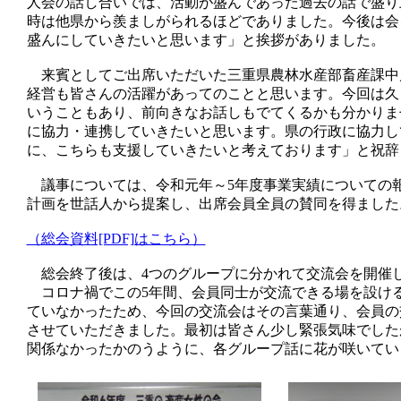
人会の話し合いでは、活動が盛んであった過去の話で盛り
時は他県から羨ましがられるほどでありました。今後は会
盛んにしていきたいと思います
」と挨拶がありました。
来賓としてご出席いただいた三重県農林水産部畜産課中
経営も皆さんの活躍があってのことと思います。今回は久
いうこともあり、前向きなお話しもでてくるかも分かりま
に協力・連携していきたいと思います。県の行政に協力し
に、こちらも支援していきたいと考えております」
と祝辞
議事については、令和元年～5年度事業実績についての報
計画を世話人から提案し、出席会員全員の賛同を得ました
（総会資料[PDF]はこちら）
総会終了後は、4つのグループに分かれて交流会を開催
コロナ禍でこの5年間、会員同士が交流できる場を設け
ていなかったため、今回の交流会はその言葉通り、会員の
させていただきました。最初は皆さん少し緊張気味でした
関係なかったかのうように、各グループ話に花が咲いて